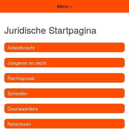
Menu +
Juridische Startpagina
Arbeidsrecht
Jongeren en recht
Rechtspraak
Scheiden
Deurwaarders
Notarissen